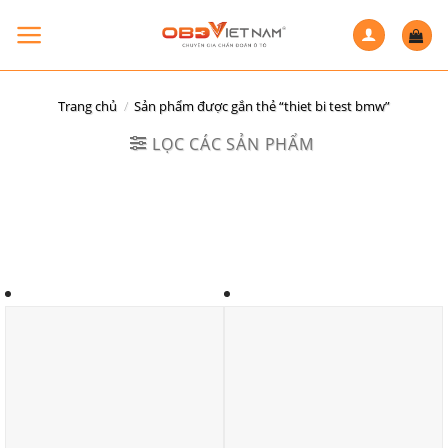
Skip
to
content
Trang chủ
/
Sản phẩm được gắn thẻ “thiet bi test bmw”
LỌC CÁC SẢN PHẨM