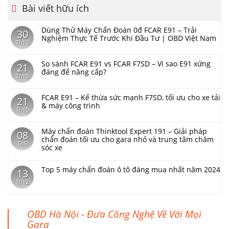
Bài viết hữu ích
Dùng Thử Máy Chẩn Đoán 0đ FCAR E91 – Trải
30
Nghiệm Thực Tế Trước Khi Đầu Tư | OBD Việt Nam
Th10
So sánh FCAR E91 vs FCAR F7SD – Vì sao E91 xứng
21
đáng để nâng cấp?
Th10
FCAR E91 – Kế thừa sức mạnh F7SD, tối ưu cho xe tải
21
& máy công trình
Th10
Máy chẩn đoán Thinktool Expert 191 – Giải pháp
08
chẩn đoán tối ưu cho gara nhỏ và trung tâm chăm
Th5
sóc xe
Top 5 máy chẩn đoán ô tô đáng mua nhất năm 2024
13
Th12
OBD Hà Nội - Đưa Công Nghệ Về Với Mọi
Gara