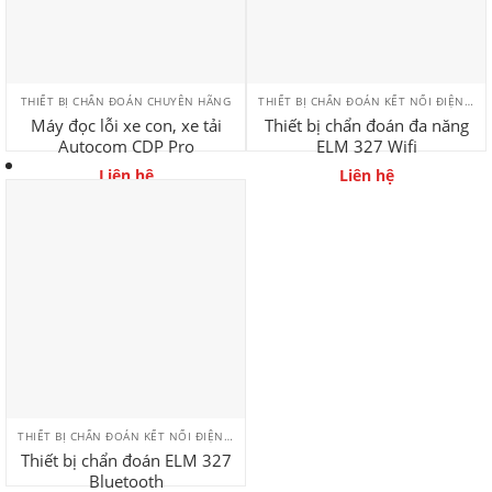
THIẾT BỊ CHẨN ĐOÁN CHUYÊN HÃNG
THIẾT BỊ CHẨN ĐOÁN KẾT NỐI ĐIỆN THOẠI
Máy đọc lỗi xe con, xe tải
Thiết bị chẩn đoán đa năng
Autocom CDP Pro
ELM 327 Wifi
Liên hệ
Liên hệ
THIẾT BỊ CHẨN ĐOÁN KẾT NỐI ĐIỆN THOẠI
Thiết bị chẩn đoán ELM 327
Bluetooth