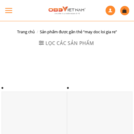
Skip
to
content
Trang chủ
/
Sản phẩm được gắn thẻ “may doc loi gia re”
LỌC CÁC SẢN PHẨM